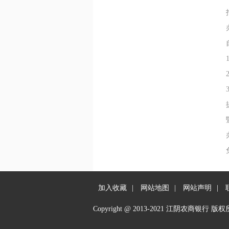
指尖
办理
自助
1、
2、
3、
提供
暨阳
办理
免
加入收藏
|
网站地图
|
网站声明
|
Copyright @ 2013-2021 江阴农商银行 版