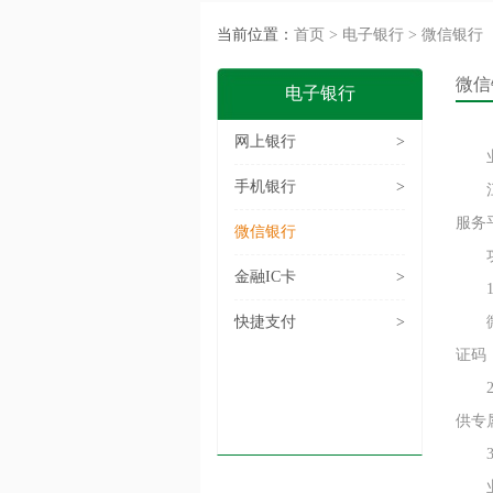
当前位置：
首页
>
电子银行
>
微信银行
微信
电子银行
网上银行
>
业务
手机银行
>
江阴
服务
微信银行
功能
金融IC卡
>
1、
快捷支付
>
微信
证码
2、
供专
3、
业务