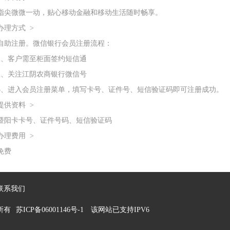
微微一动，贴心移动金融和移动生活随时畅享。
方式 >
注册。微信银行会员注册流程：
客户需至柜面签约短信通
关注江阴农商银行微信号
进入会员注册菜单，填写卡号、证件号、短信验证码即可注册成功。
资料 >
卡卡号、证件号码、短信验证码
费用 >
费
联系我们
权所有
苏ICP备06001146号-1
该网站已支持IPV6