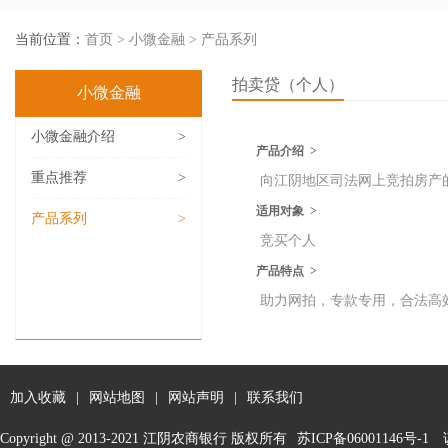
当前位置：
首页
>
小微金融
>
产品系列
拍卖贷（个人）
小微金融
小微金融介绍
>
产品介绍 >
重点推荐
>
向江阴地区司法网上竞拍房产的
适用对象 >
产品系列
>
竞买个人
产品特点 >
助力网拍，专款专用，合法高
加入收藏
|
网站地图
|
网站声明
|
联系我们
Copyright @ 2013-2021 江阴农商银行 版权所有
苏ICP备06001146号-1