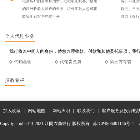
根据客户的需求和指示，把款项汇到客户指定
客户可在营
的境外收款人账户的业务。境外汇款人也可将
欧元、日元
款项汇到客户在本行开...
过网上银行自
个人代理业务
我行将以中间人的身份，替您办理收款、付款和其他委托事项，我
代销基金
代销贵金属
第三方存管
投教专栏
加入收藏
|
网站地图
|
网站声明
|
联系我们
|
客户服务及投诉热线：
Copyright @ 2013-2021 江阴农商银行 版权所有
苏ICP备06001146号-1