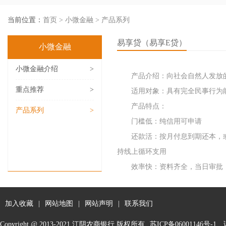
当前位置：
首页
>
小微金融
>
产品系列
易享贷（易享E贷）
小微金融
小微金融介绍
>
产品介绍：向社会自然人发放的
重点推荐
>
适用对象：具有完全民事行为能
产品特点：
产品系列
>
门槛低：纯信用可申请
还款活：按月付息到期还本，或
持线上循环支用
效率快：资料齐全，当日审批
加入收藏
|
网站地图
|
网站声明
|
联系我们
Copyright @ 2013-2021 江阴农商银行 版权所有
苏ICP备06001146号-1