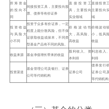
所筹资金
直接投资工
直接投资
间接投资工具，主要投向股
的投向不
具，主要投向
主要投向
票、债券等有价证券
同
实业领域
域
投资于众多有价证券，一定
投资收益
价格波动性
价格波动
程度上能分散风险，但不保
与风险大
大，高风险、
小，低风
证获取收益或保本，不同类
小不同
高收益
收益
型基金产品有不同的风险。
股利收入、资
利息收入
收益来源
基金净值增长带来的收益
本利得
利得
债券发行
基金管理公司及银行、证券
投资渠道
证券公司
证券公司
公司等代销机构
等代销机构